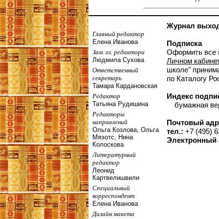
Журнал выходи
Главный редактор
Елена Иванова
Подписка
Оформить все 
Зам. гл. редактора
Людмила Сухова
Личном кабине
школе" принима
Ответственный
секретарь
по Каталогу Ро
Тамара Кардановская
Индекс подпи
Редактор
Татьяна Рудишина
бумажная верс
Редакторы
направлений
Почтовый адр
Ольга Козлова, Ольга
тел.:
+7 (495) 6
Мяэотс, Нина
Электронный 
Колоскова
Литературный
редактор
Леонид
Картвелишвили
Специальный
корреспондент
Елена Иванова
Дизайн макета