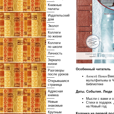
Книжные
палаты
Издательский
дом
Эколот
Коллеги
по жизни
Коллеги
по школе
Личность
Зеркало
жизни
Особенный читатель
Разговоры
после уроков
Алексей Панин
Вме
мультфильмы в Ч
Открывшаяся
библиотеке
страница
Адресная
Даты. События. Люди
книжка
Мысли с вами и о
Новые
Стихи в подарок.
знакомые
на Новый год
Крупным
Колонка на первой по