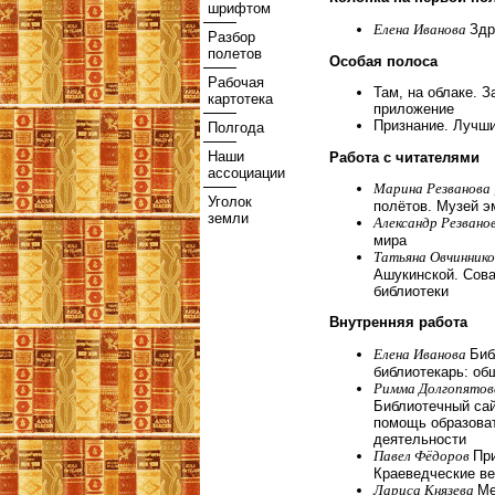
шрифтом
Елена Иванова
Здр
Разбор
полетов
Особая полоса
Рабочая
Там, на облаке. З
картотека
приложение
Признание. Лучши
Полгода
Наши
Работа с читателями
ассоциации
Марина Резванова
Уголок
полётов. Музей 
земли
Александр Резвано
мира
Татьяна Овчинник
Ашукинской. Сова
библиотеки
Внутренняя работа
Елена Иванова
Биб
библиотекарь: об
Римма Долгопято
Библиотечный сай
помощь образова
деятельности
Павел Фёдоров
Пр
Краеведческие в
Лариса Князева
Ме