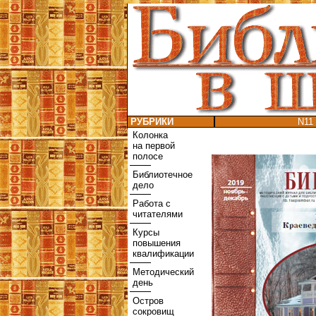
РУБРИКИ
N11 
Колонка
на первой
полосе
Библиотечное
дело
Работа с
читателями
Курсы
повышения
квалификации
Методический
день
Остров
сокровищ