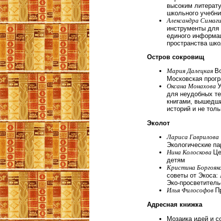
высоким литерат
школьного учебни
Александра Симаги
инструменты для 
единого информа
пространства шко
Остров сокровищ
Мария Далецкая
Во
Московская прогр
Оксана Монахова
У
для неудобных т
книгами, вышедш
историй и не толь
Эколот
Лариса Гаврилова
Экологические па
Нина Колоскова
Це
детям
Кристина Боргояко
советы от Экоса: 
Эко-просветитель
Илья Философов
П
Адресная книжка
Мозаика идей и с