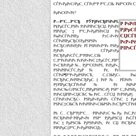
СЃР»РµРґСѓРµС‚ СЃРєР°Р·Р°С‚СЊ. РќР°С€Рё С…
РџРѕС€Р»Рё?
Р—Р°С…Р°СЂ РЎРјРёСЂРЅРѕРІ.
Р РѕРґ
Р§РµСЃС‚РЅРѕ РіРѕРІРѕСЂСЏ, РјРѕРё
РјРµСЃ
РІРїРµС‡Р°С‚Р»РµРЅРёСЏ Рѕ
СЏСЃР
РњРѕСЃРєРІРµ Р±С‹Р»Рё
СЃРѕРІРµСЂС€РµРЅРЅРѕ
РєР»Рё
РґСЂСѓРіРёРјРё. РЇ РЅРёРєР°Рє РЅРµ
РІРѕСЃ
РјРѕРі СЃРµР±Рµ
РїСЂРµРґСЃС‚Р°РІРёС‚СЊ
С‚Р°РєРѕРіРѕ РєРѕР»РёС‡РµСЃС‚РІР°
Р»СЋРґРµР№, РјР°С€РёРЅ, РґРµР»,
РЅРѕРІРѕСЃС‚РµР№ Рё, Рє
СЃРѕР¶Р°Р»РµРЅРёСЋ, С‚СЊРјС‹. 
РїСЂРѕС‚РёРІРѕСЂРµС‡РёР№. РЁРёРє 
РўРІРµСЂСЃРєРѕР№ Рё РќРѕРІРѕР
РєРѕС‰СѓРЅСЃС‚РІРµРЅРЅС‹Рј РЅР° С„РѕРЅР
РїРѕСЏРІР»СЏСЋС‰РёС…СЃСЏ РґРЅРµРј. 
СЃРѕР±РѕСЂС‹ РЅРµР»РµРїРѕ СЃРѕС‡РµС
РЅРѕС‡СЊСЋ РґРѕРІРѕР»СЊРЅРѕ РєСЂР°СЃРёРІ
Рћ С…СЂР°РјР°С… РІРѕРѕР±С‰Рµ РѕС‚РґРµ
РїСЂРѕРёР·РІРµР»Рё РЅР° РјРµРЅСЏ РѕС
РѕС‡РµРЅСЊ РјРЅРѕРіРѕ, Рё СЏ РїСЂРѕСЃ
РІРїРµС‡Р°С‚Р»РµРЅРёСЏ).