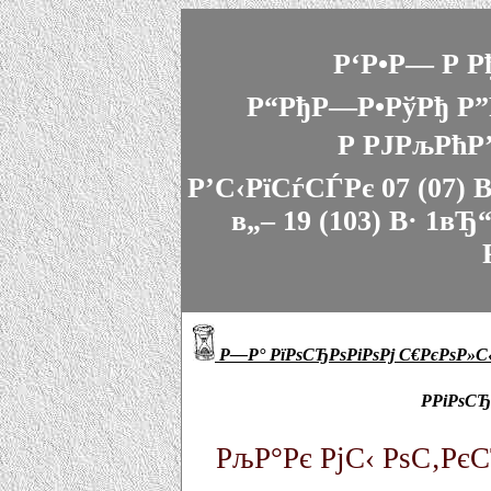
Р‘Р•Р— Р Р
Р“РђР—Р•РўРђ Р”
Р РЈРљРћР’
Р’С‹РїСѓСЃРє 07 (07) 
в„– 19 (103) В· 1
Р—Р° РїРѕСЂРѕРіРѕРј С€РєРѕР»С
РРіРѕ
РљР°Рє РјС‹ РѕС‚Рє