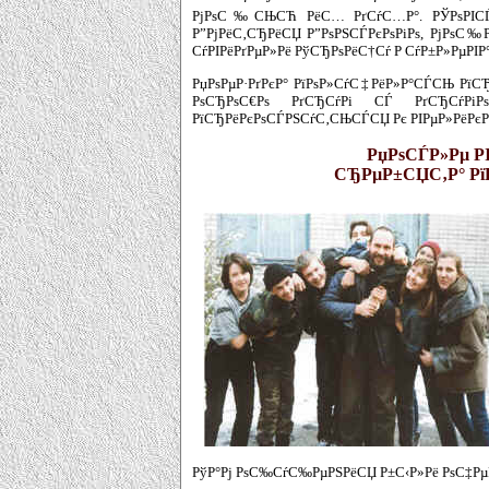
РјРѕС‰СЊСЋ РёС… РґСѓС…Р°. РЎРѕРІСЃРµ
Р”РјРёС‚СЂРёСЏ Р”РѕРЅСЃРєРѕРіРѕ, РјРѕС‰Р
СѓРІРёРґРµР»Рё РўСЂРѕРёС†Сѓ Р СѓР±Р»РµРІР°
РџРѕРµР·РґРєР° РїРѕР»СѓС‡РёР»Р°СЃСЊ РїС
РѕСЂРѕС€Рѕ РґСЂСѓРі СЃ РґСЂСѓРіРѕ
РїСЂРёРєРѕСЃРЅСѓС‚СЊСЃСЏ Рє РІРµР»РёРєР
РџРѕСЃР»Рµ Р
СЂРµР±СЏС‚Р° РїР
РўР°Рј РѕС‰СѓС‰РµРЅРёСЏ Р±С‹Р»Рё РѕС‡Р