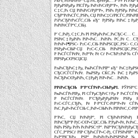
РќРѕ
, РєРѕРіРґР° СЏ РїСЂРёРµС…Р°Р» РІ РљР
РјРµРЅРµРµ РІСЃРµ РѕР±РґСѓРјР°Р», РґРѕ РјР
С‡С‚Рѕ СЏ РїРѕРґСѓРјР°Р», РЅРѕ РјРЅРµ Рї
СЂР°РґРѕСЃС‚РЅРѕ, СЏ РїРѕС‡СѓРІСЃС‚РІРѕРІ
РіРѕСЂРґРѕСЃС‚СЊ
вЂ“ РјРЅРµ РїРѕС‡РµР
РѕРїРёСЃР°С‚СЊ).
Р’ С‚РѕРј, С‡С‚Рѕ РІ РЅРµРєРѕС‚РѕСЂС‹С… С
РЅРёС‡РµРіРѕ РїР»РѕС…РѕРіРѕ. Р­С‚Рё С…СЂ
РґРѕР»Р¶РЅС‹ Р±С‹С‚СЊ РїРѕРЅСЏС‚РЅС‹ С‚
РЅРµР»СЊР·СЏ Р±С‹С‚СЊ РїРѕРЅСЏС‚РЅС‹
Р РѕСЃСЃРёРё, РєР°Рє Рё Сѓ Р»СЋР±РѕР№ СЃ
РІРЅРµС€РЅСЏСЏ.
РљРѕСЂРѕС‡Рµ, РњРѕСЃРєРІР° вЂ“ РѕС‡РµРЅ
СЂСѓСЃСЃРєРё. РњРЅРµ СЌС‚Рѕ РѕС‡РµР
РѕСЂРѕС€РµРіРѕ, С‡РµРј РїР»РѕС…РѕРіРѕ.
РРіРѕСЂСЊ Р’Р°СЃРёР»СЊРµРІ.
РЎРЅР°
РњРѕСЃРєРІРµ, РІ СЃРµСЂРґС†Рµ Р РѕСЃСЃРёР
Р РѕСЃСЃРёРё. Р’СЂРµРјРµРЅРё РЅРµ Р±
Р±С‹СЃС‚СЂРѕ, Рё Р·Р°СЃС‹РїР°Р»Рё СЃ
РѕС‚РµР»РѕСЃСЊ С‚РѕР»СЊРєРѕ РІРїРёС‚С‹РІР
Р’РѕС‚ СЏ РґРѕРјР°, РІ СЂРѕРґРЅРѕРј 
РїРѕСЂР°Р·РјС‹С€Р»СЏС‚СЊ. Р¦РµР»Рё, РєРѕС‚
РќРѕ РЅРµ РґРѕ РєРѕРЅС†Р°. РќР°РїСЂРёРјРµСЂ
СЃС‚Р°РЅСѓ РІР·СЂРѕСЃР»С‹Рј, СЃРЅРѕРІР° Р
Р»Р°РІСЂРµ, РЅР° РџРѕРєР»РѕРЅРЅРѕР№