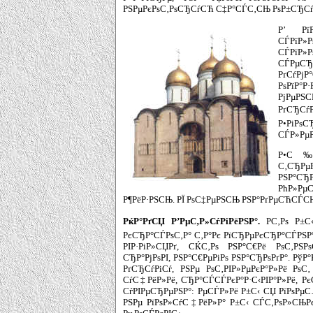
РЅРµРєРѕС‚РѕСЂСѓСЋ С‡Р°СЃС‚СЊ РѕР±СЂСѓ
Р’ РїР
СЃРїР
СЃРїР
СЃРµСЂР
РґСѓРјР
РѕРїР°Р
РјРµРЅ
РґСЂСѓР
Р•РіРѕ
СЃР»РµР
Р•С‰Р
С‚СЂР
РЅР°СЂР
РћР»РµС
Р¶РёР·РЅСЊ. РЇ РѕС‡РµРЅСЊ РЅР°РґРµСЋСЃСЊ
РќР°РґСЏ Р’РµС‚Р»СѓРіРёРЅР°.
Р­С‚Рѕ Р±
РєСЂР°СЃРѕС‚Р° С‚Р°Рє РїСЂРµРєСЂР°СЃРЅР°.
РІР·РіР»СЏРґ, СЌС‚Рѕ РЅР°С€Рё РѕС‚РЅ
СЂР°РјРѕРІ, РЅР°С€РµРіРѕ РЅР°СЂРѕРґР°. РўР°
РґСЂСѓРіСѓ, РЅРµ РѕС‚РІР»РµРєР°Р»Рё РѕС‚
СѓС‡РёР»Рё, СЂР°СЃСЃРєР°Р·С‹РІР°Р»Рё, Рє
СѓРІРµСЂРµРЅР°: РµСЃР»Рё Р±С‹ СЏ РїРѕРµС…
РЅРµ РїРѕР»СѓС‡РёР»Р° Р±С‹ СЃС‚РѕР»СЊРє