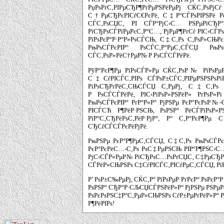
РџРѕРґС‚РІРµСЂР¶РґРµРЅРёРµРј СЌС‚РѕР
С†РµСЂРєРІСѓС€РєРё, С‡Р°СЃРѕРІРЅРё Рё 
СЃС‚РѕСЏС‚ РІ СЃР°РјС‹С… РЅРµРїСЂР°
РїСЂРѕСЃРїРµРєС‚Р°С…, РјРµР¶РґСѓ РІС‹СЃРѕС‚
РїРѕРєР°Р·Р°Р»РѕСЃСЊ, С‡С‚Рѕ С‚РѕР»СЊР
РњРѕСЃРєРІР° РѕСЃС‚Р°РµС‚СЃСЏ Рњ
СЃС‚РѕР»РёС†РµР№ Р РѕСЃСЃРёРё.
РўР°РєР¶Рµ РїРѕСЃР»Рµ СЌС‚РѕР№ РїРѕРµР
С‡СѓРІСЃС‚РІРѕ СЃРѕР±СЃС‚РІРµРЅРЅРѕРіР
РіРѕСЂРґРёС‚СЊСЃСЏ С‚РµРј, С‡С‚Рѕ
Р РѕСЃСЃРёРё, РІС‹РїРѕР»РЅРёР» РґРѕР»Р
РњРѕСЃРєРІР° РґР°Р»Р° РјРЅРµ РєР°РєРѕР
РІСЃСЋ Р¶РёР·РЅСЊ, РѕРЅР° РёСЃРїРѕР»Р
РїР°С‚СЂРёРѕС‚РёР·РјР°, Р° С‚Р°РєР¶Рµ
СЂСѓСЃСЃРєРёРјРё.
РњРЅРµ РєР°Р¶РµС‚СЃСЏ, С‡С‚Рѕ РњРѕСЃР
РєР°РєРёС…-С‚Рѕ РѕС‡РµРЅСЊ РІР°Р¶РЅС‹С… 
РјС‹СЃР»РµР№ РїСЂРѕС…РѕРґСЏС‚ С‡РµСЂРµР
СЃРёР»СЊРЅРѕ С‡СѓРІСЃС‚РІСѓРµС‚СЃСЏ, Рї
Р’ РѕР±С‰РµРј, СЌС‚Р° РїРѕРµР·РґРєР° РѕРє
РѕРЅР° СЂР°Р·СЉСЏСЃРЅРёР»Р° РјРЅРµ РЅРµР
РѕРєРѕРЅС‡Р°С‚РµР»СЊРЅРѕ СѓР±РµРґРёР»Р° Р
Р¶РёРІРѕ!