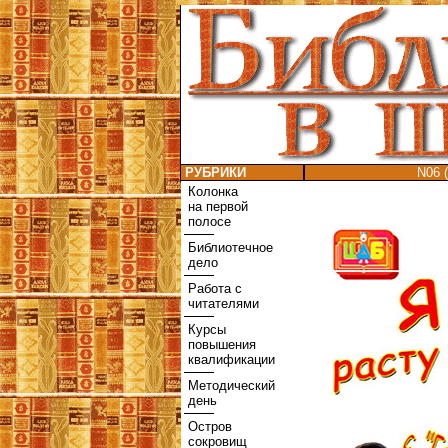
РУБРИКИ
N06 (
Колонка
на первой
полосе
Библиотечное
дело
Работа с
читателями
Курсы
повышения
квалификации
Методический
день
Остров
сокровищ