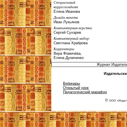
Специальный
корреспондент
Елена Иванова
Дизайн макета
Иван Лукьянов
Компьютерная верстка:
Сергей Сухарев
Компьютерный набор:
Светлана Храброва
Корректоры
Вера Фомичёва,
Елена Дуниченко
Журнал Издател
Издательски
Вебинары
Открытый урок
Педагогический марафон
©
ООО «Издате