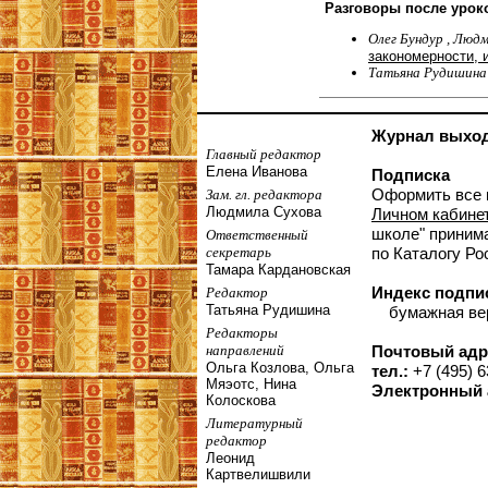
Разговоры после урок
Олег Бундур , Люд
закономерности, 
Татьяна Рудишин
Журнал выходи
Главный редактор
Елена Иванова
Подписка
Оформить все 
Зам. гл. редактора
Людмила Сухова
Личном кабине
школе" принима
Ответственный
секретарь
по Каталогу Ро
Тамара Кардановская
Индекс подпи
Редактор
Татьяна Рудишина
бумажная верс
Редакторы
направлений
Почтовый адр
Ольга Козлова, Ольга
тел.:
+7 (495) 6
Мяэотс, Нина
Электронный 
Колоскова
Литературный
редактор
Леонид
Картвелишвили