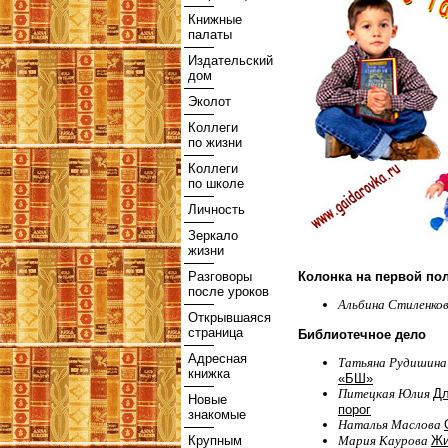
Книжные
палаты
Издательский
дом
Эколот
Коллеги
по жизни
Коллеги
по школе
Личность
Зеркало
жизни
Разговоры
Колонка на первой по
после уроков
Альбина Стиленко
Открывшаяся
страница
Библиотечное дело
Адресная
Татьяна Рудишин
книжка
«БШ»
Питецкая Юлия
Дл
Новые
порог
знакомые
Наталья Маслова
Мария Каурова
Жи
Крупным