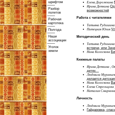
шрифтом
Елена Дорожкина
Ирина Деткина
Од
Разбор
возможностей
полетов
Работа с читателями
Рабочая
картотека
Татьяна Рудишин
Питецкая Юлия
Чт
Полгода
Наши
Методический день
ассоциации
Татьяна Рудишина
Уголок
встречи, или Зач
земли
Нина Колоскова
Би
Книжные палаты
Ирина Деткина , О
детях...
Людмила Муравьев
делается детская
Нина Колоскова
Ва
Елена Стрельцова
Наталия Смирнов
Личность
Людмила Муравье
Гайдаровка, спас