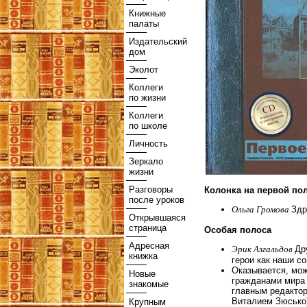
Книжные
палаты
Издательский
дом
Эколот
Коллеги
по жизни
Коллеги
по школе
Личность
Зеркало
жизни
Разговоры
Колонка на первой по
после уроков
Ольга Громова
Здр
Открывшаяся
страница
Особая полоса
Адресная
Эрик Азгальдов
Др
книжка
герои как наши с
Оказывается, мо
Новые
гражданами мира 
знакомые
главным редакто
Виталием Зюсько
Крупным