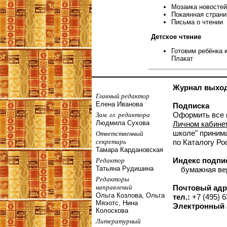
Мозаика новостей
Покаянная страни
Письма о чтении
Детское чтение
Готовим ребёнка 
Плакат
Журнал выходи
Главный редактор
Елена Иванова
Подписка
Оформить все 
Зам. гл. редактора
Людмила Сухова
Личном кабине
школе" принима
Ответственный
секретарь
по Каталогу Ро
Тамара Кардановская
Индекс подпи
Редактор
Татьяна Рудишина
бумажная верс
Редакторы
направлений
Почтовый адр
Ольга Козлова, Ольга
тел.:
+7 (495) 6
Мяэотс, Нина
Электронный 
Колоскова
Литературный