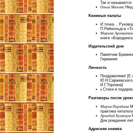
Так и называется
Ольга Мяэотс
Неу
Книжные палаты
И точка… Руковод
П.Рейнольдса «Т
Марина Аромшта
книге «Бородинск
Издательский дом
Памятник Бременс
Германия
Личность
Поздравляем! [Е.
Ю.Н.Саржевского,
И.Г.Торлина]
к
Стихи в подарок
Разговоры после урок
Мария Порядина
М
практика читател
Аркадий Кузнецов
Дни рождения лит
Адресная книжка