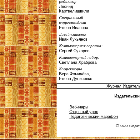
редактор
Леонид
Картвелишвили
Специальный
корреспондент
Елена Иванова
Дизайн макета
Иван Лукьянов
Компьютерная верстка:
Сергей Сухарев
Компьютерный набор:
Светлана Храброва
Корректоры
Вера Фомичёва,
Елена Дуниченко
Журнал Издател
Издательски
Вебинары
Открытый урок
Педагогический марафон
©
ООО «Издате