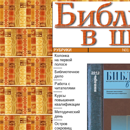
РУБРИКИ
N01 
Колонка
на первой
полосе
Библиотечное
дело
Работа с
читателями
Курсы
повышения
квалификации
Методический
день
Остров
сокровищ