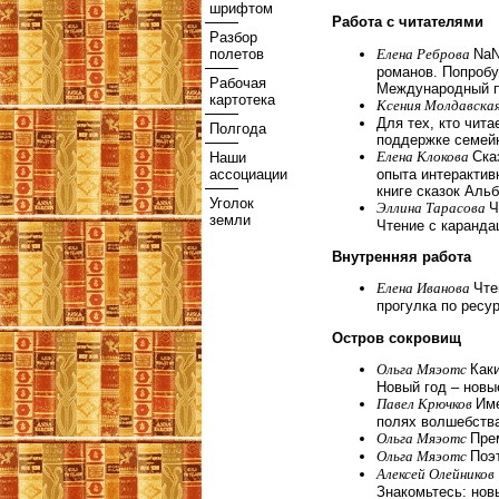
шрифтом
Работа с читателями
Разбор
Елена Реброва
NaN
полетов
романов. Попробу
Рабочая
Международный п
картотека
Ксения Молдавска
Для тех, кто чита
Полгода
поддержке семейн
Елена Клокова
Ска
Наши
опыта интерактив
ассоциации
книге сказок Аль
Уголок
Эллина Тарасова
Ч
земли
Чтение с каранда
Внутренняя работа
Елена Иванова
Чте
прогулка по ресу
Остров сокровищ
Ольга Мяэотс
Как
Новый год – новы
Павел Крючков
Име
полях волшебств
Ольга Мяэотс
Пре
Ольга Мяэотс
Поэ
Алексей Олейников
Знакомьтесь: нов