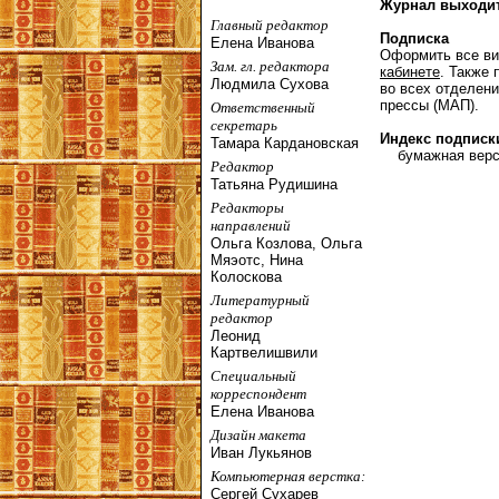
Журнал выходит 
Главный редактор
Подписка
Елена Иванова
Оформить все ви
Зам. гл. редактора
кабинете
. Также 
Людмила Сухова
во всех отделени
прессы (МАП).
Ответственный
секретарь
Индекс подписк
Тамара Кардановская
бумажная верси
Редактор
Татьяна Рудишина
Редакторы
направлений
Ольга Козлова, Ольга
Мяэотс, Нина
Колоскова
Литературный
редактор
Леонид
Картвелишвили
Специальный
корреспондент
Елена Иванова
Дизайн макета
Иван Лукьянов
Компьютерная верстка:
Сергей Сухарев