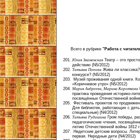
Всего в рубрике
"Работа с читател
Юлия Знаменская
Театр – это просто
действию (N5/2012)
Татьяна Попова
Жива ли классика?
конкурсе? (N5/2012)
Музей проживания одной книги. К
«Коричневое утро» (N5/2012)
Мария Андреева, Марина Короткова
практика проведения историко-лите
посвящённых Отечественной войне 
Фестиваль проектов по продвижени
Для библиотек, работающих с деть
специальные) (N4/2012)
Татьяна Рудишина
Гром победы, раз
педагогические чтения, посвящённы
летию Отечественной войны 1812 г
Недетские детские вопросы. Литер
первая. Неродные дети (N4/2012)