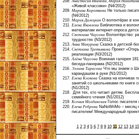
Анастасия Иванова, Мария Никитина
«Живой классики» (N4/2012)
Марина Короткова
Не только писат
(N4/2012)
Мария Далецкая
О волонтёрах в кон
Елена Яковлева
Библиотека и волонт
материалам интернет-опроса детск
Светлана Чаусова
Волонтёрство: р
трудностях (N3/2012)
Анна Макурина
Сказка в детской бо
Светлана Третьякова
Проект «Откры
реализации (N3/2012)
Алёна Чаусова
Военная галерея 1812
беседа-панорама (N2/2012)
Эллина Тарасова
Что мы знаем о Ше
карандашом в руке (N1/2012)
Елена Клокова
Сказка на кончиках п
занятий со школьниками по книге 
(N1/2012)
Для тех, кто читает детям. Беспл
семейного чтения (N1/2012)
Ксения Молдавская
Голос писателя 
Елена Реброва
NaNoWriMo – месяц н
писателем! Международный проект 
1
2
3
4
5
6
7
8
9
10
11
12
13
14
1