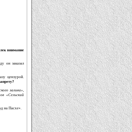
влек внимание
ду он заказал
азу цензурой.
запрету?
кого залива»,
ров «Сельский
д на Пасхе».