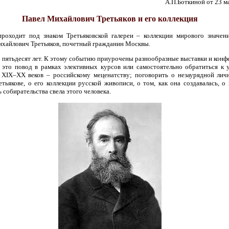
А.П.Боткиной от 23 м
Павел Михайлович Третьяков и его коллекция
роходит под знаком Третьяковской галереи – коллекции мирового значен
ихайлович Третьяков, почетный гражданин Москвы.
о пятьдесят лет. К этому событию приурочены разнообразные выставки и конф
 это повод в рамках элективных курсов или самостоятельно обратиться к 
XIX–XX веков – российскому меценатству; поговорить о незаурядной лич
тьякове, о его коллекции русской живописи, о том, как она создавалась, о
 собирательства свела этого человека.