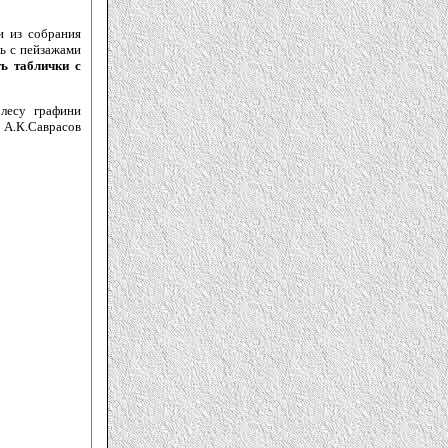
и из собрания
ть с пейзажами
ь таблички с
лесу графини
А.К.Саврасов