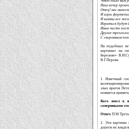
Чтоб было нам у
Наш вечер прове
Отец! нас навест
И игры фортепи
И канты все жел
Играться будут 
Иные чисто пост
Другие трехголо
С скоромным попо
На подобных ве
картины» на сю
Березове» В.И.С
В.Г.Перова.
1. Извечный сп
коллекционирован
злых врагов Пете
появится примеч
Кого имел в в
соперниками это
Ответ.
П.М.Треть
2. Эти картины 
дороги их владел