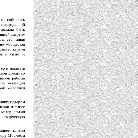
ков, собираясь
го неожиданной
 должна быть
анной смерти»
идел себя лишь
цию «общества
ельство картин
тва и силы. А
тер и показать
сской школы со
нников работы
рее коллекции
кой живописи
двиг; недаром
меров и вынес
 материальная
 творческую
ранием картин
оду Москве, а