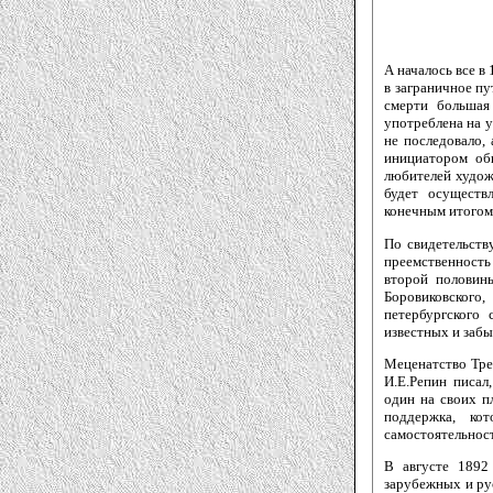
А началось все в
в заграничное пу
смерти большая
употреблена на 
не последовало, 
инициатором об
любителей художе
будет осуществ
конечным итогом 
По свидетельств
преемственность
второй половин
Боровиковского,
петербургского
известных и забы
Меценатство Тре
И.Е.Репин писал
один на своих п
поддержка, ко
самостоятельност
В августе 1892
зарубежных и ру