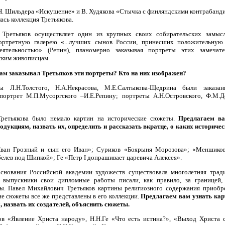
. Шильдера «Искушение» и В. Худякова «Стычка с финляндскими контрабанди
лась коллекция Третьякова.
 Третьяков осуществляет один из крупных своих собирательских замысл
ортретную галерею «...лучших сынов России, принесших положительную 
еятельностью» (Репин), планомерно заказывая портреты этих замечат
ким живописцам.
м заказывал Третьяков эти портреты? Кто на них изображен?
ы Л.Н.Толстого, Н.А.Некрасова, М.Е.Салтыкова-Щедрина были заказа
портрет М.П.Мусоргского –И.Е.Репину; портреты А.Н.Островского, Ф.М.Д
Третьякова было немало картин на исторические сюжеты.
Предлагаем ва
одукциям, назвать их, определить и рассказать вкратце, о каких историче
ван Грозный и сын его Иван»; Суриков «Боярыня Морозова»; «Меншиков
елев под Шипкой»; Ге «Петр I допрашивает царевича Алексея».
снования Российской академии художеств существовала многолетняя тради
 выпускники свои дипломные работы писали, как правило, за границей,
ы. Павел Михайлович Третьяков картины религиозного содержания приобре
ие сюжеты все же представлены в его коллекции.
Предлагаем вам узнать ка
, назвать их создателей, объяснить сюжеты.
ов «Явление Христа народу», Н.Н.Ге «Что есть истина?», «Выход Христа 