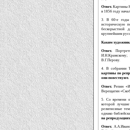
Ответ.
Картины Н
в 1856 году нача
3. В 60-е годы
историческую п
бескорыстной д
крупнейшим русс
Каким художника
Ответ.
Портрет
И.Н.Крамскому; 
В.Г.Перову.
4. В собрании 
картины по репр
они повествуют.
Ответ.
Репин «И
Верещагин «Скоб
5. Со времени о
которой лучшие
религиозные тем
однако библейск
на репродукциях
Ответ.
А.А.Иван