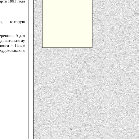
арта 1893 года
ия, – которую
еренции. А для
удивительному
ности – Павле
 художниках, с