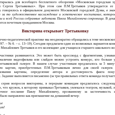
ткрылась для всеобщего бесплатного обозрения «Московская городская х
и Сергея Третьяковых». При этом сам П.М.Третьяков утверждается ее
к говорилось в официальном документе Московской городской Думы,
в зна
и за то художественное наслаждение и эстетическое воспитание, котор
ы и всей России собранные заботами Павла Михайловича сокровища
. В дек
вится почетным гражданином Москвы.
Викторина открывает Третьяковку
ечно-педагогической практике мы неоднократно обращались к теме московско
997. – № 6. – с. 13–19). Сегодня предлагаем один из возможных вариантов кон
Михайлович Третьяков и его коллекция» для учащихся старшего школьного во
частники разминаются. Это может быть кроссворд с фрагментами, узнава
наличии видеофильма или слайдов можно устроить конкурс, кто больше у
етьяковской галерее. В нашем случае участникам предлагалось за 5 мину
ло картин, приобретенных П.М.Третьяковым лично для своей галереи. 
названия картины, определение автора и достоверность факта пок
 Задание выполняется письменно (за три правильных ответа команда получает 
а серия вопросов викторины, в перерыве командам предлагалось следующ
о, что кружок, к которому примыкал Третьяков, увлекался театром, музыкой, 
очное послание Павлу Михайловичу, прозванному за застенчивость 
было направлено как приглашение на домашний вечер:
ие
ит!