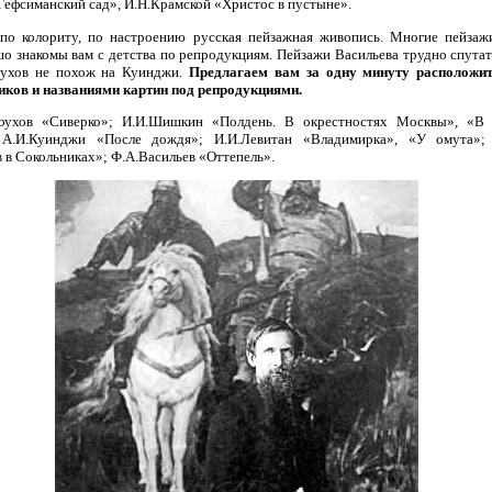
Гефсиманский сад», И.Н.Крамской «Христос в пустыне».
 по колориту, по настроению русская пейзажная живопись. Многие пейзаж
шо знакомы вам с детства по репродукциям. Пейзажи Васильева трудно спута
ухов не похож на Куинджи.
Предлагаем вам за одну минуту расположит
ков и названиями картин под репродукциями.
роухов «Сиверко»; И.И.Шишкин «Полдень. В окрестностях Москвы», «В 
А.И.Куинджи «После дождя»; И.И.Левитан «Владимирка», «У омута»; 
 в Сокольниках»; Ф.А.Васильев «Оттепель».