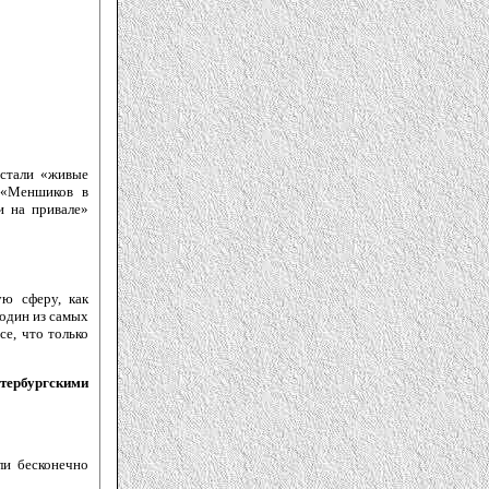
 стали «живые
 «Меншиков в
и на привале»
ю сферу, как
 один из самых
се, что только
ербургскими
ли бесконечно