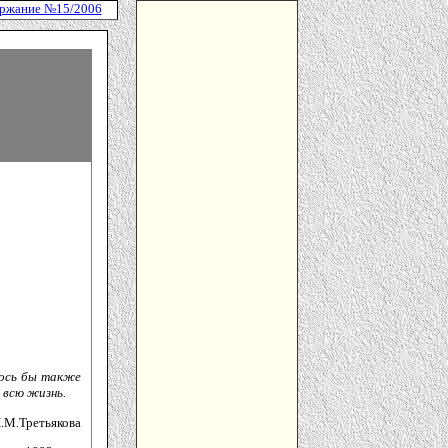
ржание №15/2006
лось бы также
 всю жизнь.
П.М.Третьякова