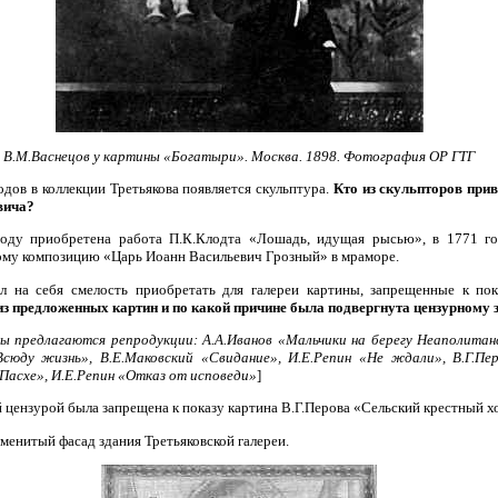
В.М.Васнецов у картины «Богатыри». Москва. 1898. Фотография ОР ГТГ
годов в коллекции Третьякова появляется скульптура.
Кто из скульпторов при
вича?
оду приобретена работа П.К.Клодта «Лошадь, идущая рысью», в 1771 го
му композицию «Царь Иоанн Васильевич Грозный» в мраморе.
ал на себя смелость приобретать для галереи картины, запрещенные к пок
из предложенных картин и по какой причине была подвергнута цензурному 
ы предлагаются репродукции: А.А.Иванов «Мальчики на берегу Неаполитанс
Всюду жизнь», В.Е.Маковский «Свидание», И.Е.Репин «Не ждали», В.Г.Пе
 Пасхе», И.Е.Репин «Отказ от исповеди»
]
 цензурой была запрещена к показу картина В.Г.Перова «Сельский крестный хо
аменитый фасад здания Третьяковской галереи.