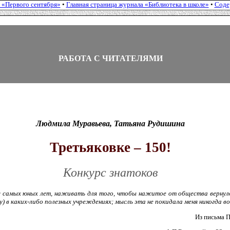
 «Первого сентября»
•
Главная страница журнала «Библиотека в школе»
•
Соде
РАБОТА С ЧИТАТЕЛЯМИ
Людмила Муравьева, Татьяна Рудишина
Третьяковке – 150!
Конкурс знатоков
с самых юных лет, наживать для того, чтобы нажитое от общества верну
) в каких-либо полезных учреждениях; мысль эта не покидала меня никогда во
Из письма 