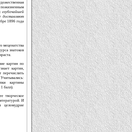
удожественная
 пожизненным
к глубочайшей
ое доставляют
абре 1896 года
го меценатства
курса знатоков
зраста.
ние картин по
знает картин,
т перечислить
Учитывались:
упки картины
1 балл).
ее творческое
литературой. И
и целомудрие