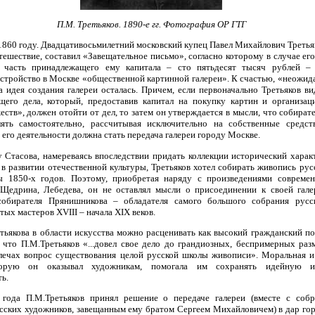
П.М. Третьяков. 1890-е гг. Фотография ОР ГТГ
 1860 году. Двадцативосьмилетний московский купец Павел Михайлович Третья
тешествие, составил «Завещательное письмо», согласно которому в случае е
 часть принадлежащего ему капитала – сто пятьдесят тысяч рублей –
устройство в Москве «общественной картинной галереи». К счастью, «неожид
а идея создания галереи осталась. Причем, если первоначально Третьяков в
щего дела, который, предоставив капитал на покупку картин и организа
ств», должен отойти от дел, то затем он утверждается в мысли, что собират
лять самостоятельно, рассчитывая исключительно на собственные средс
его деятельности должна стать передача галереи городу Москве.
у Стасова, намереваясь впоследствии придать коллекции исторический харак
 в развитии отечественной культуры, Третьяков хотел собирать живопись ру
ы 1850-х годов. Поэтому, приобретая наряду с произведениями совреме
 Щедрина, Лебедева, он не оставлял мысли о присоединении к своей гале
 собирателя Прянишникова – обладателя самого большого собрания русс
тых мастеров XVIII – начала XIX веков.
тьякова в области искусства можно расценивать как высокий гражданский по
, что П.М.Третьяков «...довел свое дело до грандиозных, беспримерных раз
лечах вопрос существования целой русской школы живописи». Моральная и
торую он оказывал художникам, помогала им сохранять идейную и
ь.
 года П.М.Третьяков принял решение о передаче галереи (вместе с соб
сских художников, завещанным ему братом Сергеем Михайловичем) в дар гор