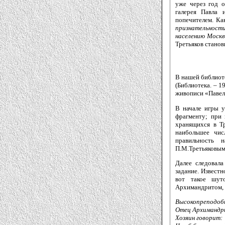
уже через год о
галерея Павла 
попечителем. Ка
признательност
населению Москв
Третьяков стано
В нашей библиот
(Библиотека. – 1
живописи «Павел 
В начале игры у
фрагменту; при 
хранящихся в Тр
наибольшее чис
правильность 
П.М.Третьяковым.
Далее следовал
задание. Известн
вот такое шут
Архимандритом, 
Высокопреподоб
Отец Архимандр
Хозяин говорит: