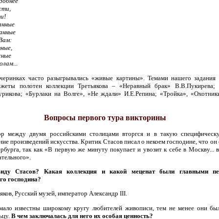
добнее
сти,
и!
анные
анные
Вам:
ные,
сные
лам...
черинках часто разыгрывались «живые картины». Темами нашего задания
жеты полотен коллекции Третьякова – «Неравный брак» В.В.Пукирева;
урикова; «Бурлаки на Волге», «Не ждали» И.Е.Репина; «Тройка», «Охотник
Вопросы первого тура викторины
ор между двумя российскими столицами вторгся и в такую специфическу
ие произведений искусства. Критик Стасов писал о некоем господине, что он
рбурга, так как «В первую же минуту покупает и увозит к себе в Москву... в
ательного».
иду Стасов? Какая коллекция и какой меценат были главными пет
го господина?
яков, Русский музей, император Александр III.
мало известны широкому кругу любителей живописи, тем не менее они бы
ьцу.
В чем заключалась для него их особая ценность?