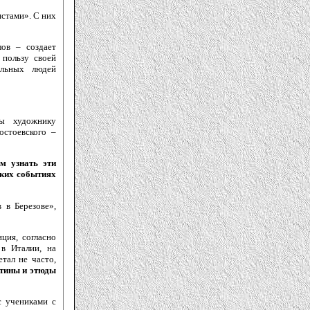
стами». С них
ов – создает
пользу своей
ельных людей
ны художнику
остоевского –
м узнать эти
ских событиях
 в Березове»,
ция, согласно
 в Италии, на
тал не часто,
ртины и этюды
с учениками с