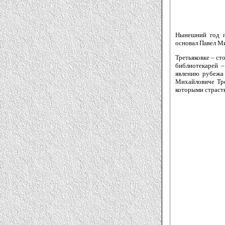
Нынешний год п
основал Павел М
Третьяковке – ст
библиотекарей –
явлению рубежа 
Михайловиче Тре
которыми страсть