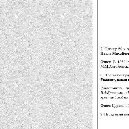
7. С конца 60-х 
Павла Михайло
Ответ.
В 1869 г
М.М.Антокольско
8. Третьяков бр
Укажите, какая 
[
Участникам игр
Н.А.Ярошенко «
крестный ход на
Ответ.
Церковной
9. Перед вами зн