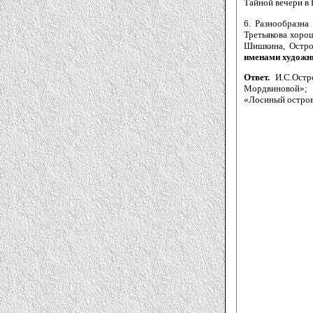
Тайной вечери в 
6. Разнообразна
Третьякова хоро
Шишкина, Остро
именами художни
Ответ.
И.С.Ост
Мордвиновой»; 
«Лосиный остров