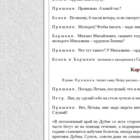
Пришвин.
Правильно. А какой час?
Боков.
По-моему, 6 часов вечера, если смотрет
Пришвин.
Молодец! Чтобы писать – надо зна
Барыкин.
Михаил Михайлович, скажите тогд
молодого Михалкова – орденом Ленина?
Пришвин.
Что тут такого? У Михалкова – орде
Боков и Барыкин
Сп
(
встают и прощаются.
)
Кар
В доме.
Пришвин
читает сыну Петру рассказ 
Пришвин.
Посиди, Петька, послушай, что я н
Петр.
Пап, ну сделай себе на столе чучело и ч
Пришвин.
Нет, Петька, мне надо видеть впеч
Слушай!
«В потопленный край по Дубне со всех сторон
часто бегут не на помощь течению, а подпирают 
годами становится зыбучим болотом, иногда вер
притоков Дубны, Сулоть, совсем даже не спешит