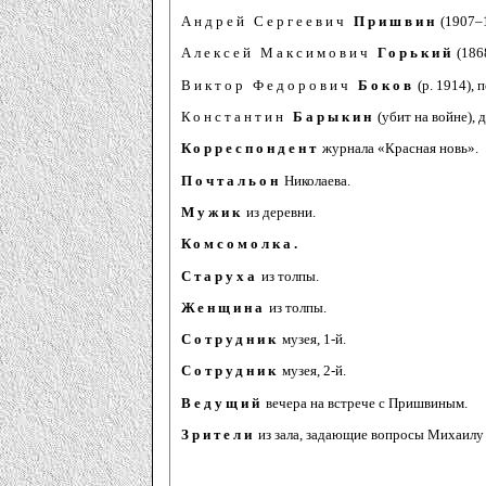
Андрей Сергеевич
Пришвин
(1907–1
Алексей Максимович
Горький
(186
Виктор Федорович
Боков
(р. 1914), п
Константин
Барыкин
(убит на войне), д
Корреспондент
журнала «Красная новь».
Почтальон
Николаева.
Мужик
из деревни.
Комсомолка.
Старуха
из толпы.
Женщина
из толпы.
Сотрудник
музея, 1-й.
Сотрудник
музея, 2-й.
Ведущий
вечера на встрече с Пришвиным.
Зрители
из зала, задающие вопросы Михаилу