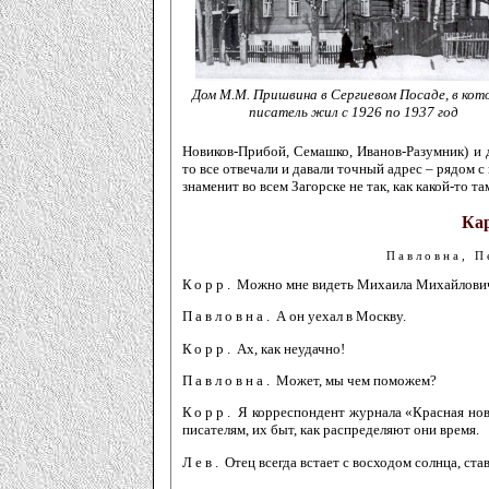
Дом М.М. Пришвина в Сергиевом Посаде, в кот
писатель жил с 1926 по 1937 год
Новиков-Прибой, Семашко, Иванов-Разумник) и 
то все отвечали и давали точный адрес – рядом 
знаменит во всем Загорске не так, как какой-то там
Кар
Павловна, П
Корр.
Можно мне видеть Михаила Михайлови
Павловна.
А он уехал в Москву.
Корр.
Ах, как неудачно!
Павловна.
Может, мы чем поможем?
Корр.
Я корреспондент журнала «Красная новь
писателям, их быт, как распределяют они время.
Лев.
Отец всегда встает с восходом солнца, став