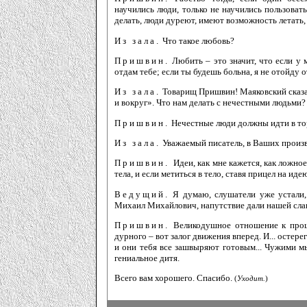
научились люди, только не научились пользовать
делать, люди дуреют, имеют возможность летать,
Из зала.
Что такое любовь?
Пришвин.
Любить – это значит, что если у м
отдам тебе; если ты будешь больна, я не отойду от
Из зала.
Товарищ Пришвин! Маяковский сказа
и вокруг». Что нам делать с нечестными людьми?
Пришвин.
Нечестные люди должны идти в тор
Из зала.
Уважаемый писатель, в Ваших произв
Пришвин.
Идеи, как мне кажется, как ложно
тела, и если метиться в тело, ставя прицел на ид
Ведущий.
Я думаю, слушатели уже устали,
Михаил Михайлович, напутствие дали нашей сл
Пришвин.
Великодушное отношение к прошл
дурного – вот залог движения вперед. И... остере
и они тебя все зашвыряют готовым... Чужими мы
гениальное дитя.
Всего вам хорошего. Спасибо.
(
Уходит.
)