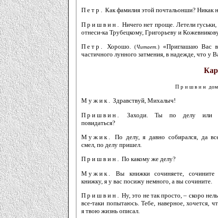
Петр.
Как фамилия этой почтальонши? Никак н
Пришвин.
Ничего нет проще. Летели гуськи, 
отнеси-ка Трубецкому, Григорьеву и Кожевникову
Петр.
Хорошо.
«Приглашаю Вас в
(
Читает.
)
частичного лунного затмения, в надежде, что у В
Кар
Пришвин
дом
Мужик.
Здравствуй, Михалыч!
Пришвин.
Заходи. Ты по делу или т
повидаться?
Мужик.
По делу, я давно собирался, да вс
смел, по делу пришел.
Пришвин.
По какому же делу?
Мужик.
Вы книжки сочиняете, сочините
книжку, я у вас посижу немного, а вы сочините.
Пришвин.
Ну, это не так просто, – скоро нель
все-таки попытаюсь. Тебе, наверное, хочется, ч
я твою жизнь описал.