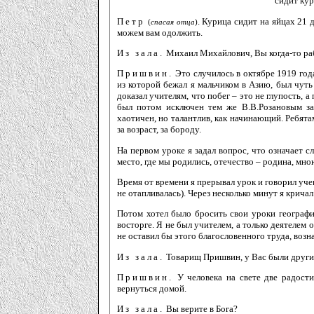
сидит кур
Петр
. Курица сидит на яйцах 21 
(
спасая отца
)
можем вам одолжить.
Из зала.
Михаил Михайлович, Вы когда-то раб
Пришвин.
Это случилось в октябре 1919 год
из которой бежал я мальчиком в Азию, был чуть
доказал учителям, что побег – это не глупость, 
был потом исключен тем же В.В.Розановым за
хаотичен, но талантлив, как начинающий. Ребята
за возраст, за бороду.
На первом уроке я задал вопрос, что означает 
место, где мы родились, отечество – родина, мно
Время от времени я прерывал урок и говорил учен
не отапливалась). Через несколько минут я крича
Потом хотел было бросить свои уроки географии
восторге. Я не был учителем, а только деятелем о
не оставил бы этого благословенного труда, воз
Из зала.
Товарищ Пришвин, у Вас были други
Пришвин.
У человека на свете две радости
вернуться домой.
Из зала.
Вы верите в Бога?