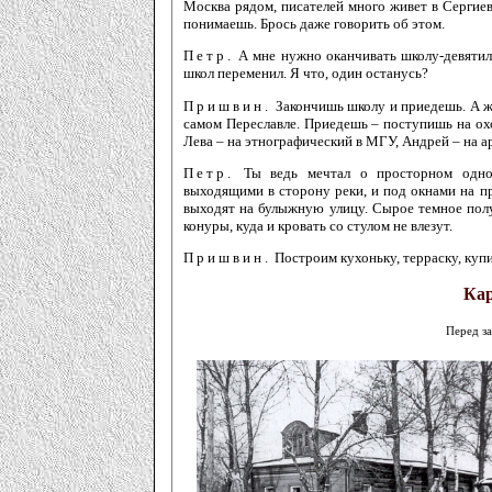
Москва рядом, писателей много живет в Сергие
понимаешь. Брось даже говорить об этом.
Петр.
А мне нужно оканчивать школу-девятиле
школ переменил. Я что, один останусь?
Пришвин.
Закончишь школу и приедешь. А ж
самом Переславле. Приедешь – поступишь на ох
Лева – на этнографический в МГУ, Андрей – на а
Петр.
Ты ведь мечтал о просторном одно
выходящими в сторону реки, и под окнами на при
выходят на булыжную улицу. Сырое темное полу
конуры, куда и кровать со стулом не влезут.
Пришвин.
Построим кухоньку, терраску, купи
Кар
Перед з