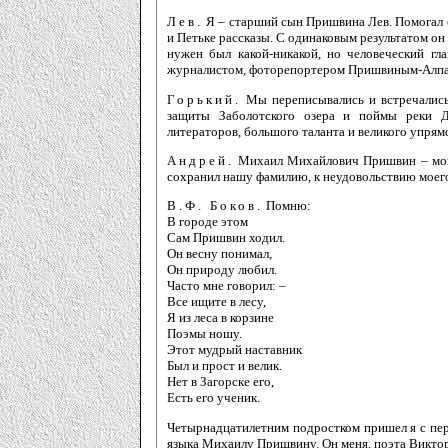
Лев.
Я – старший сын Пришвина Лев. Помогал от
и Петьке рассказы. С одинаковым результатом он
нужен был какой-никакой, но человеческий гла
журналистом, фоторепортером Пришвиным-Алп
Горький.
Мы переписывались и встречались
защиты Заболотского озера и поймы реки 
литераторов, большого таланта и великого упрям
Андрей.
Михаил Михайлович Пришвин – мой 
сохранил нашу фамилию, к неудовольствию моего
В.Ф. Боков.
Помню:
В городе этом
Сам Пришвин ходил.
Он весну понимал,
Он природу любил.
Часто мне говорил: –
Все ищите в лесу,
Я из леса в корзине
Поэмы ношу.
Этот мудрый наставник
Был и прост и велик.
Нет в Загорске его,
Есть его ученик.
Четырнадцатилетним подростком пришел я с пер
языка Михаилу Пришвину. Он меня, поэта Виктор