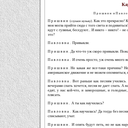
Ка
Пришвин
и
Павл
Пришвин
. Как это прекрасно! 
(
слушая музыку
)
моя могла прийти сюда с того света и подивиться
идут с гулянья, беседуют... И ни­кто – никто! – 
это?
Павловна.
Привыкли.
Пришвин.
Да что-то уж скоро привыкли. Пожа
Павловна.
И очень просто, уж очень много вс
Пришвин.
Но какая же все-таки причина? Н
американское движение и не можем опомниться, в
Павловна.
Вот раньше как песням учились. 
вечерами спать хочется, песня не дает спать. А н
едят, у нас кой-что, и заморошные, и голодные,
плясать.
Пришвин.
А ты как научилась?
Павловна.
Как научилась! Да тогда без песни
списывают, учат.
Пришвин.
И опять будут петь, но не как нар