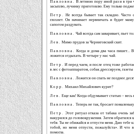
Павловна.
В летнюю пору иной раз и в три ч
засыплю, лучинку приготовлю. Ему только поджеч
Петр.
Не всегда бывает так складно. Часто 
глохнет. Он начинает нервничать и будит маму
сапогом раздувать.
Павловна.
Чай всегда сам заваривает, пьет тол
Лев.
Мимо прудов за Черниговский скит.
Павловна.
Когда и дома два часа пишет...
ложится отдыхать. В четыре у нас чай.
Петр.
И перед чаем, и после отец тоже работае
в лес с фотоаппаратом, собак дрессируем, газеты
Павловна.
Ложится он спать не позднее деся
Корр.
Михаил Михайлович курит?
Лев.
Еще как! Когда обдумывает статью – весь 
Павловна.
Теперь не так, бросает помаленьку
Петр.
Этот ритуал отказа от табака очень за
накурился до головокружения. Затем обратился к
тебя. Ты не обижайся и отпусти меня. Даю тебе к
тобой, но меня отпусти, пожалуйста». И что 
помогла.