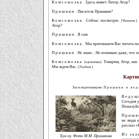
Комсомолка.
Здесь живет Литер Атор?
Пришвин.
Писатель Пришвин?
Комсомолка.
Сейчас посмотрю.
(
Читает.
)
Атор?
Пришвин.
Я сам.
Комсомолка.
Мы приглашаем Вас читать на
Пришвин.
Не знаю... Не понимаю даже, что з
Комсомолка
. Товарищ Атор, как 
(
изумленно
)
Мы ждем Вас.
(
Уходит.
)
Картин
Зал в педтехникуме.
Пришвин и ве
Ведущ
Сегодня 
Пожалуйст
Приш
не люди 
рассказ «
Из зал
Хуа-лу. Фото М.М. Пришвина