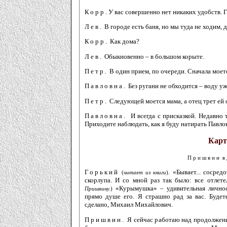
Корр.
У вас совершенно нет никаких удобств. Г
Лев.
В городе есть баня, но мы туда не ходим, 
Корр.
Как дома?
Лев.
Обыкновенно – в большом корыте.
Петр.
В один прием, по очереди. Сначала моется
Павловна.
Без ругани не обходится – воду уж
Петр.
Следующей моется мама, а отец трет ей 
Павловна.
И всегда с присказкой. Недавно
Приходите наблюдать, как я буду натирать Павлов
Карт
Пришвин
в
Горький
. «Бывает... сосред
(
читает из книги
)
скорлупа. И со мной раз так было: все отле
«Курымушка» – удивительная личност
Пришвину.
)
прямо душе его. Я страшно рад за вас. Буде
сделано, Михаил Михайлович.
Пришвин.
Я сейчас работаю над продолжени