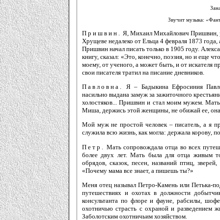
Зан
Звучит музыка: «Фан
Пришвин.
Я, Михаил Михайлович Пришвин, 
Хрущеве недалеко от Ельца 4 февраля 1873 года,
Пришвин начал писать только в 1905 году. Алекс
книгу, сказал: «Это, конечно, поэзия, но и еще что
моему, от ученого, а может быть, и от искателя 
свои писателя тратил на писание дневников.
Павловна.
Я – Бадыкина Ефросиния Павло
насильно выдана замуж за зажиточного крестьяни
холостяков... Пришвин и стал моим мужем. Мать 
Миша, держись этой женщины, не обижай ее, она
Мой муж не простой человек – писатель, а я пр
служила всю жизнь, как могла: дер­жала корову, 
Петр.
Мать сопровождала отца во всех путеше
более двух лет. Мать была для отца живым т
обрядов, сказок, песен, названий птиц, зверей
«Почему мама все знает, а пишешь ты?»
Меня отец называл Петро-Камень или Петька-под
путешествиях и охотах в должности добытчика
консультанта по флоре и фауне, рабсилы, шоф
охотничью страсть с охраной и разведением ж
Заболотским охотничьим хозяйством.