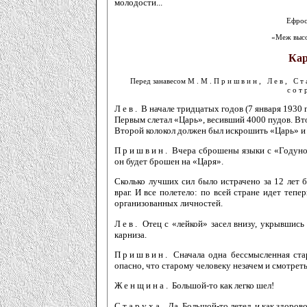
молодости...
Ефрос
«Меж высо
Кар
Перед занавесом
М.М.Пришвин, Лев, Ст
сот
Лев.
В начале тридцатых годов (7 января 1930 г
Первым слетал «Царь», весивший 4000 пу­дов. Вт
Второй колокол должен был искрошить «Царь» и 
Пришвин.
Вчера сброшены языки с «Годунов
он будет брошен на «Царя».
Сколько лучших сил было истрачено за 12 лет 
враг. И все полетело: по всей стране идет теп
организованных личностей.
Лев.
Отец с «лейкой» засел внизу, укрывшись 
карниза.
Пришвин.
Сначала одна бессмысленная стар
опасно, что старому человеку незачем и смотреть
Женщина.
Большой-то как легко шел!
Старуха.
Да, Большой-то летел, и как здорово