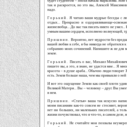
будет студентом – эпохи начала марксизма. Мне 
так и раскроется, но это вы, Алексей Максимови
надо.
Горький.
Я читаю ваши мудрые беседы с люд
отдых... Прекрасно и оздоравливающе-освежа
жизнелюбца... До вас так писать никто не умел..
умным вашим сердцем, исполнено волнующей, тро
Пришвин.
Вероятно, нет мудрости без предш
вашей любви к себе, я бы никогда не обратился 
собранию моих сочинений. Напишите ж не для мен
земле.
Горький.
Писать о вас, Михаил Михайлович, 
пишете вы, а это, я знаю, не удастся мне... Я м
красота – в душе араба... Обычно люди говорят 
есть. Земля больше наша, чем мы привыкли о ней
И вот это ощущение Земли как своей плоти удив
Великой Матери... Вы – человеку – друг. Вы уме
в нем.
Пришвин.
«Статья» ваша так искусно напис
моим писаниям как-то совсем не стесняет, вероя
нет ни больших, ни маленьких писателей, а тол
жизни почувствовал, что я что-то, в самом деле, 
Горький.
Не считайте мои похвалы неумерен