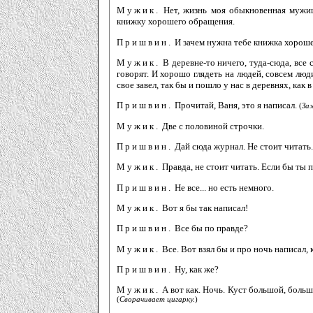
Мужик.
Нет, жизнь моя обыкновенная мужицк
книжку хорошего обращения.
Пришвин.
И зачем нужна тебе книжка хорош
Мужик.
В деревне-то ничего, туда-сюда, все с
говорят. И хорошо глядеть на людей, совсем люд
свое завел, так бы и пошло у нас в деревнях, как в
Пришвин.
Прочитай, Ваня, это я написал.
(
Заж
Мужик.
Две с половиной строчки.
Пришвин.
Дай сюда журнал. Не стоит читать.
Мужик.
Правда, не стоит читать. Если бы ты п
Пришвин.
Не все... но есть немного.
Мужик.
Вот я бы так написал!
Пришвин.
Все бы по правде?
Мужик.
Все. Вот взял бы и про ночь написал, 
Пришвин.
Ну, как же?
Мужик.
А вот как. Ночь. Куст большой, большо
(
Сворачивает цигарку.
)