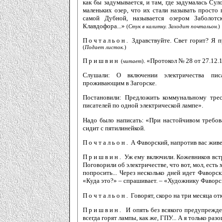
как бы задумывается, и там, где задумалась Суло
маленьких озер, что их стали называть просто 
самой Дубной, называется озером Заболотс
Клавдофора...»
(
Стук в калитку. Заходит почтальон.
)
Почтальон.
Здравствуйте. Свет горит? Я п
(
Подает листок.
)
Пришвин
. «Протокол № 28 от 27.12.
(
читает
)
Слушали: О включении электричества писа
проживающим в Загорске.
Постановили: Предложить коммунальному трес
писателей по одной электрической лампе».
Надо было написать: «При настойчивом требов
сидит с пятилинейкой.
Почтальон.
А Фаворский, напротив вас живет,
Пришвин.
Уж ему включили. Кожевников встр
Поговорили об электричестве, что вот, мол, есть
попросить... Через несколько дней идет Фаворс
«Куда это?» – спрашивает. – «Художнику Фаворск
Почтальон.
Говорят, скоро на три месяца от
Пришвин.
И опять без всякого предупрежде
всегда горят лампы, как же, ГПУ... А я только раз