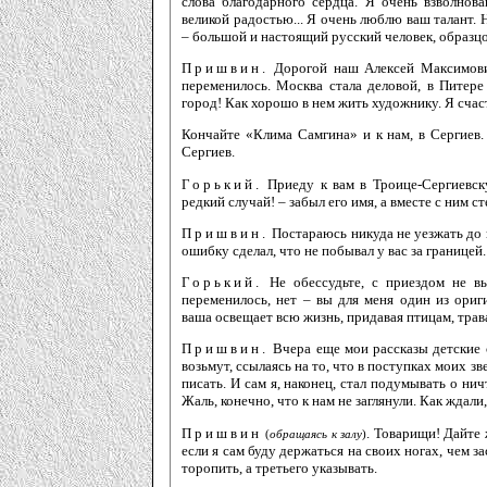
слова благодарного сердца. Я очень взволно
великой радостью... Я очень люблю ваш талант.
– большой и настоящий русский человек, образцо
Пришвин.
Дорогой наш Алексей Максимович,
переменилось. Москва стала деловой, в Питер
город! Как хорошо в нем жить художнику. Я счаст
Кончайте «Клима Самгина» и к нам, в Сергиев.
Сергиев.
Горький.
Приеду к вам в Троице-Сергиевск
редкий случай! – забыл его имя, а вместе с ним ст
Пришвин.
Постараюсь никуда не уезжать до 
ошибку сделал, что не побывал у вас за границей.
Горький.
Не обессудьте, с приездом не вы
переменилось, нет – вы для меня один из ори
ваша освещает всю жизнь, придавая птицам, тра
Пришвин.
Вчера еще мои рассказы детские с
возьмут, ссылаясь на то, что в поступках моих зв
писать. И сам я, наконец, стал подумывать о ни
Жаль, конечно, что к нам не заглянули. Как ждали,
Пришвин
. Товарищи! Дайте 
(
обращаясь к залу
)
если я сам буду держаться на своих ногах, чем з
торопить, а третьего указывать.