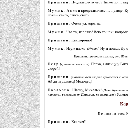
Пришвин.
Ну, дальше-то что? Ты же по правд
Мужик.
А я же и представил все по правде. К
ночь – свись, свись, свись.
Пришвин.
Очень уж коротко.
Мужик.
Что ты, коротко! Всю-то ночь напролет
Пришвин.
Как хорошо!
Мужик.
Неуж плохо.
Ну, я пошел. До с
(
Курит.
)
Пришвин, проводив мужика, сел. Вбег
Петр
. Папка, я лисицу у Ви
(
кричит на весь дом
)
скорей!
Пришвин
(
в охотничьем азарте срывается с мес
Ай да паршивец! Молодец!
Павловна.
Шапку, Михалыч!
(
Нахлобучивает н
Успеют.
патроны, рассовывает Пришвину по карманам.
)
Кар
Пришвин
дома.
Пришвин.
Кто там?