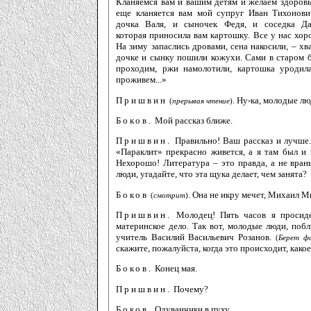
Кланяемся вам и вашим детям и желаем здоровь
еще кланяется вам мой супруг Иван Тихонови
дочка Валя, и сыночек Федя, и соседка Да
которая приносила вам картошку. Все у нас хор
На зиму запаслись дровами, сена накосили, – хва
дочке и сынку пошили кожухи. Сами в старом б
проходим, ржи намолотили, картошка уродил
проживем...»
Пришвин
. Ну-ка, молодые лю
(
прерывая чтение
)
Боков.
Мой рассказ ближе.
Пришвин.
Правильно! Ваш рассказ и лучше. 
«Параклит» прекрасно живется, а я там был и 
Нехорошо! Литература – это правда, а не вран
люди, угадайте, что эта щука делает, чем занята?
Боков
. Она не икру мечет, Михаил 
(
смотрит
)
Пришвин.
Молодец! Пять часов я просиде
материнское дело. Так вот, молодые люди, побл
учитель Василий Васильевич Розанов.
(
Берет фо
скажите, пожалуйста, когда это происходит, какое
Боков.
Конец мая.
Пришвин.
Почему?
Боков.
Одуванчики в пуху.