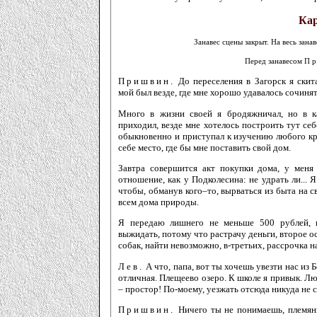
Кар
Занавес сцены закрыт. На весь зан
Перед занавесом
Пр
Пришвин.
До переселения в Загорск я скита
мой был везде, где мне хорошо удавалось сочинят
Много в жизни своей я бродяжничал, но в к
приходил, везде мне хотелось построить тут себ
обыкновенно и приступал к изучению любого кр
себе место, где бы мне поставить свой дом.
Завтра совершится акт покупки дома, у меня
отношение, как у Подколесина: не удрать ли...
чтобы, обманув кого–то, вырваться из быта на 
всем дома природы.
Я передаю лишнего не меньше 500 рублей,
выжидать, потому что растрачу деньги, второе о
собак, найти невозможно, в-третьих, рассрочка на
Лев.
А что, папа, вот ты хочешь увезти нас из 
отличная. Плещеево озеро. К школе я привык. Лю
– простор! По-моему, уезжать отсюда никуда не с
Пришвин.
Ничего ты не понимаешь, племянн