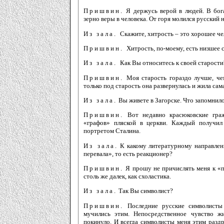
Пришвин.
Я держусь верой в людей. В бога
зерно веры в человека. От горя молился русский н
Из зала.
Скажите, хитрость – это хорошее че
Пришвин.
Хитрость, по-моему, есть низшее 
Из зала.
Как Вы относитесь к своей старости
Пришвин.
Моя старость гораздо лучше, чем
только под старость она развернулась и жила сама
Из зала.
Вы живете в Загорске. Что запомнило
Пришвин.
Вот недавно красюковские граж
«графов» пляской в церкви. Каждый получил
портретом Сталина.
Из зала.
К какому литературному направлен
перевала», то есть реакционер?
Пришвин.
Я прошу не причислять меня к «п
столь же далек, как схоластика.
Из зала.
Так Вы символист?
Пришвин.
Последние русские символисты
мучились этим. Непосредственное чувство ж
покинуло. И всегда символисты меня этим разд