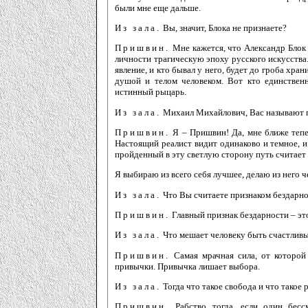
были мне еще дальше.
Из зала.
Вы, значит, Блока не признаете?
Пришвин.
Мне кажется, что Александр Блок б
личности трагическую эпоху русского искусства.
явление, и кто бывал у него, будет до гроба хр
душой и телом человеком. Вот кто единственн
истинный рыцарь.
Из зала.
Михаил Михайлович, Вас называют п
Пришвин.
Я – Пришвин! Да, мне ближе тепе
Настоящий реалист видит одинаково и темное, и 
пройденный в эту светлую сторону путь считает
Я выбираю из всего себя лучшее, делаю из него ч
Из зала.
Что Вы считаете признаком бездарн
Пришвин.
Главный признак бездарности – это
Из зала.
Что мешает человеку быть счастлив
Пришвин.
Самая мрачная сила, от которой
привычки. Привычка лишает выбора.
Из зала.
Тогда что такое свобода и что такое 
Пришвин.
Рабство тогда, если один бессм