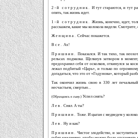
2-й сотрудник.
И тут стараются, и тут ра
опять, так жизнь идет.
1-й сотрудник.
Жизнь, конечно, идет, то
расскажем, какие мы колокола видели. Смотрите, 
Женщина.
Сейчас покажется.
Все.
Ах!
Пришвин.
Показался. И так тихо, так неохот
рельсах подмазка. Щелкнув затвором в момент,
предохранил себя от осколков, откинулся за кос
лежал подбитый «Царь», и только по огромному
догадаться, что это от «Годунова», который разби
Так окончил жизнь свою в 330 лет печальный
несчастьем, смертью...
Успел снять?
(
Обращаясь к сыну.
)
Лев.
Снял. А ты?
Пришвин.
Тоже. И цыган с медведем у колоко
Лев.
Ну и как?
Пришвин.
Чистое злодейство, и заступиться
губят ежедневно, чтобы можно было отстаивать 