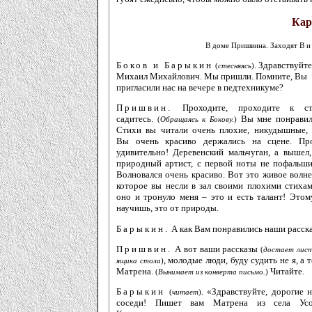
Кар
В доме Пришвина. Заходят
Ви
Боков и Барыкин
. Здравствуйте
(
стесняясь
)
Михаил Михайлович. Мы пришли. Помните, Вы
пригласили нас на вечере в педтехникуме?
Пришвин.
Проходите, проходите к сто
садитесь.
Вы мне понравил
(
Обращаясь к Бокову.
)
Стихи вы читали очень плохие, никудышные, н
Вы очень красиво держались на сцене. Пр
удивительно! Деревенский мальчуган, а вышел,
природный артист, с первой ноты не пофальши
Волновался очень красиво. Вот это живое волне
которое вы несли в зал своими плохими стихам
оно и тронуло меня – это и есть талант! Этом
научишь, это от природы.
Барыкин.
А как Вам понравились наши расск
Пришвин.
А вот ваши рассказы
(
достает лист
, молодые люди, буду судить не я, а т
ящика стола
)
Матрена.
Читайте.
(
Вынимает из конверта письмо.
)
Барыкин
. «Здравствуйте, дорогие 
(
читает
)
соседи! Пишет вам Матрена из села Усо