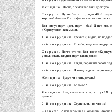
Женщина.
Ловко, а земля все-таки дрогнула.
Старуха.
Ну не без этого, ведь 4000 пудов.
хорошо! Иван-то Митрофаныч как хорошо лежит.
Вот вижу: идет, идет, идет – бах! И нет его, 
«Карнаухого», как мыши.
1-й сотрудник.
Гремит и, видно, не поддает
2-й сотрудник.
Еще бы, ведь шестнадцатый
Старуха.
Долго что-то. Вот тоже «Карнаухо
успели стать, глядим, идет, как паровоз.
1-й сотрудник.
Гляди, бараньим салом по
2-й сотрудник.
В каждом деле так, не под
Женщина.
Будут ли опять делать?
2-й сотрудник.
Колокол?
Женщина.
Нет, какие колокола, что уж! Я п
делать?
2-й сотрудник.
Ступеньки... на что их!
Старуха.
А как легко шел «Большой». Жалко м