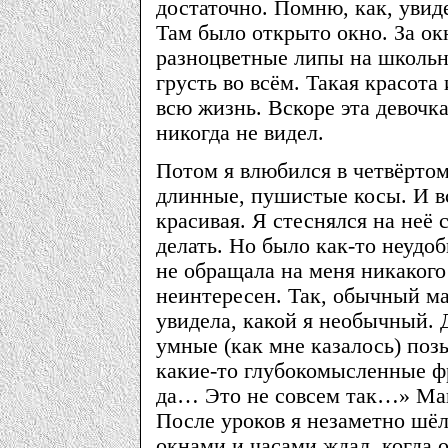
достаточно. Помню, как, увиде
Там было открыто окно. За о
разноцветные липы на школьно
грусть во всём. Такая красота
всю жизнь. Вскоре эта девочка
никогда не видел.
Потом я влюбился в четвёртом
длинные, пушистые косы. И вс
красивая. Я стеснялся на неё 
делать. Но было как-то неудо
не обращала на меня никакого
неинтересен. Так, обычный ма
увидела, какой я необычный. Д
умные (как мне казалось) поз
какие-то глубокомысленные ф
да… Это не совсем так…» Маш
После уроков я незаметно шёл 
окнами и часами ждал, когда 