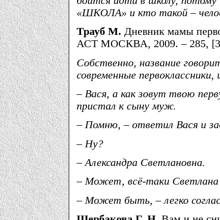
боится идти в школу, потому 
«ШКОЛА» и кто такой – чело
Трауб М.
Дневник мамы первок
АСТ МОСКВА, 2009. – 285, [3]
Собственно, название говорит
современные первоклассники, 
– Вася, а как зовут твою пер
пристал к сыну муж.
– Помню, – ответил Вася и за
– Ну?
– Александра Светлановна.
– Может, всё-таки Светлана
– Может быть, – легко согла
Щербакова Г. Н.
Вам и не сни