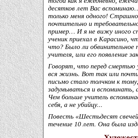
тогда как я ежедневно, ежеча
десятков лет Вас вспоминаю…
только меня одного! Страшно
почтительно и требовательно
пример… И я не вижу иного сп
ученик приехал в Карасино, 
что? Было ли обвинительное 
учителя, или его появление з
Говорят, что перед смертью у
вся жизнь. Вот так или почт
письмо стало толчком к тому
задумываться и вспоминать, а
Чем больше учитель вспомина
себя, а не убийцу...
Повесть «Шестьдесят свечей»
течение 10 лет. Она была изда
Художес