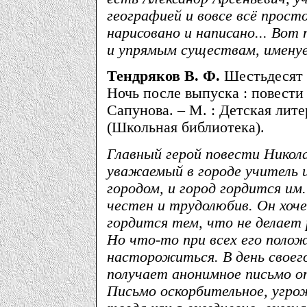
географией и вовсе всё прост
нарисовано и написано... Вот
и упрямым существам, именуе
Тендряков В. Ф.
Шестьдесят с
Ночь после выпуска : повести 
Сапунова. – М. : Детская лите
(Школьная библиотека).
Главный герой повести Никол
уважаемый в городе учитель 
городом, и город гордится им
честен и трудолюбив. Он хоч
гордится тем, что не делает
Но что-то при всех его поло
насторожиться. В день своег
получает анонимное письмо от
Письмо оскорбительное, угро