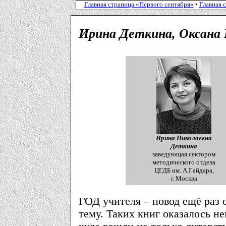
Главная страница «Первого сентября»
•
Главная 
Ирина Деткина, Оксана
Ирина Николаевна
Деткина
заведующая сектором
методического отдела
ЦГДБ им. А.Гайдара,
г. Москва
ГОД учителя – повод ещё раз 
тему. Таких книг оказалось н