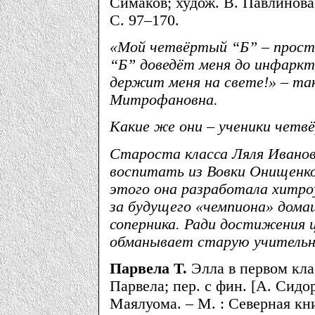
Симаков; худож. В. Павлинова.
С. 97–170.
«Мой четвёртый “Б” – прост
“Б” доведёт меня до инфаркт
держит меня на свете!»
– та
Митрофановна.
Какие же они – ученики четв
Староста класса Ляля Ивано
воспитать из Вовки Онищенко
этого она разработала хитро
за будущего «чемпиона» дома
соперника. Ради достижения ц
обманывает старую учительн
Парвела Т.
Элла в первом клас
Парвела; пер. с фин. [А. Сидо
Маялуома. – М. : Северная кни