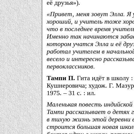
её друзья»).
«Привет, меня зовут Элла. Я у
хороший, и учитель тоже хор
что в последнее время учител
Именно так начинаются забав
котором учатся Элла и её дру
работал учителем в начальной
весело и интересно рассказы
первоклассников.
Тампи П.
Гита идёт в школу : 
Кушнеровича; худож. Г. Мазури
1975. – 31 с. : ил.
Маленькая повесть индийско
Тампи рассказывает о детях г
в тихую жизнь этой деревни 
строится большая новая школ