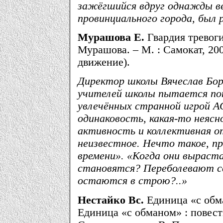
зажёгшийся вдруг однажды ве
провинциального города, был
Мурашова Е.
Гвардия тревоги 
Мурашова. – М. : Самокат, 200
движение).
Директор школы Вячеслав Бор
учителей школы пытается пон
увлечённых странной игрой AG
одинаковость, какая-то неяс
активность и коллективная 
неизвестное. Нечто такое, п
времени». «Когда они выраст
становятся? Переболевают с
остаются в строю?..»
Нестайко Вс.
Единица «с обма
Единица «с обманом» : повести 