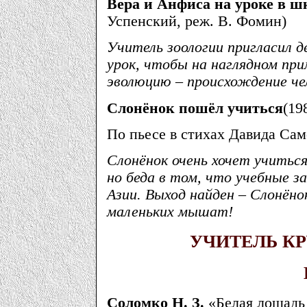
Вера и Анфиса на уроке в ш
Успенский, реж. В. Фомин)
Учитель зоологии пригласил д
урок, чтобы на наглядном пр
эволюцию – происхождение че
Слонёнок пошёл учиться
(19
По пьесе в стихах Давида Сам
Слонёнок очень хочет учиться
но беда в том, что учебные за
Азии. Выход найден – Слонёно
маленьких мышат!
УЧИТЕЛЬ К
Соломко Н. З.
«Белая лошадь –