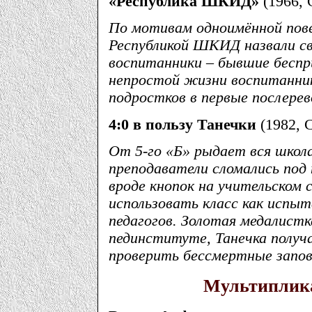
«Республика ШКИД»
(1966, 
По мотивам одноимённой пове
Республикой ШКИД назвали с
воспитанники – бывшие беспр
непростой жизни воспитанни
подростков в первые послере
4:0 в пользу Танечки
(1982, 
От 5-го «Б» рыдает вся школ
преподаватели сломались под
вроде кнопок на учительском 
использовать класс как испы
педагогов. Золотая медалистк
пединституте, Танечка получ
проверить бессмертные запов
Мультиплик