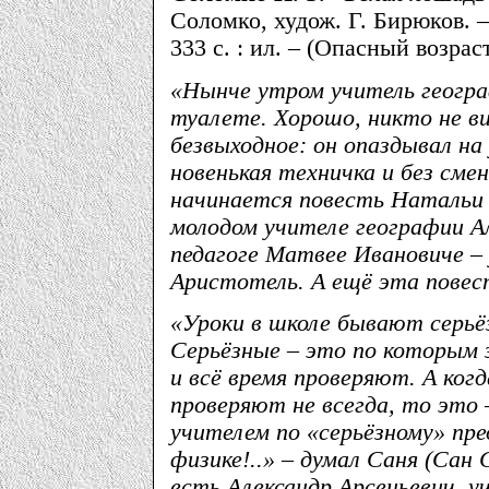
Соломко, худож. Г. Бирюков. –
333 с. : ил. – (Опасный возраст
«Нынче утром учитель географ
туалете. Хорошо, никто не в
безвыходное: он опаздывал на 
новенькая техничка и без смен
начинается повесть Натальи 
молодом учителе географии А
педагоге Матвее Ивановиче –
Аристотель. А ещё эта повес
«Уроки в школе бывают серьёз
Серьёзные – это по которым 
и всё время проверяют. А ког
проверяют не всегда, то это 
учителем по «серьёзному» пре
физике!..» – думал Саня (Сан 
есть Александр Арсеньевич, у