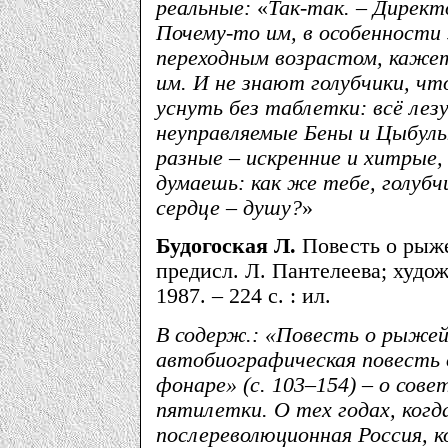
реальные:
«
Так-так. – Директ
Почему-то им, в особенности 
переходным возрастом, кажетс
им. И не знают голубчики, ч
уснуть без таблетки: всё лезу
неуправляемые Бены и Цыбульк
разные – искренние и хитрые,
думаешь: как же тебе, голубчи
сердце – душу?
»
Будогоская Л.
Повесть о рыжей
предисл. Л. Пантелеева; худож
1987. – 224 с. : ил.
В содерж.: «Повесть о рыжей 
автобиографическая повесть 
фонаре» (с. 103–154) – о сове
пятилетки. О тех годах, когд
послереволюционная Россия, к