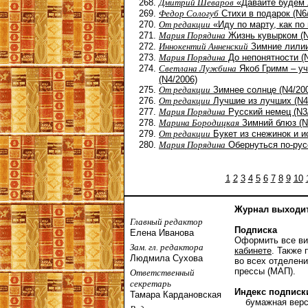
Дмитрий Шеваров
«Давайте будем 
Федор Сологуб
Стихи в подарок (N6
От редакции
«Иду по марту, как по
Мария Порядина
Жизнь кувырком (N
Иннокентий Анненский
Зимние лилии
Мария Порядина
До непонятности (N
Светлана Лужбина
Якоб Гримм – уч
(N4/2006)
От редакции
Зимнее солнце (N4/20
От редакции
Лучшие из лучших (N4
Мария Порядина
Русский немец (N3
Марина Бородицкая
Зимний блюз (N
От редакции
Букет из снежинок и и
Мария Порядина
Обернуться по-русс
1
2
3
4
5
6
7
8
9
10
Журнал выходит 
Главный редактор
Подписка
Елена Иванова
Оформить все ви
Зам. гл. редактора
кабинете
. Также 
Людмила Сухова
во всех отделени
прессы (МАП).
Ответственный
секретарь
Индекс подписк
Тамара Кардановская
бумажная верси