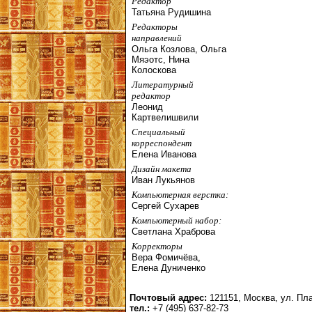
Редактор
Татьяна Рудишина
Редакторы
направлений
Ольга Козлова, Ольга
Мяэотс, Нина
Колоскова
Литературный
редактор
Леонид
Картвелишвили
Специальный
корреспондент
Елена Иванова
Дизайн макета
Иван Лукьянов
Компьютерная верстка:
Сергей Сухарев
Компьютерный набор:
Светлана Храброва
Корректоры
Вера Фомичёва,
Елена Дуниченко
Почтовый адрес:
121151, Москва, ул. Пла
тел.:
+7 (495) 637-82-73